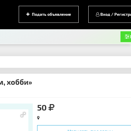
Подать объявление
Вход / Регистр
м, хобби»
50