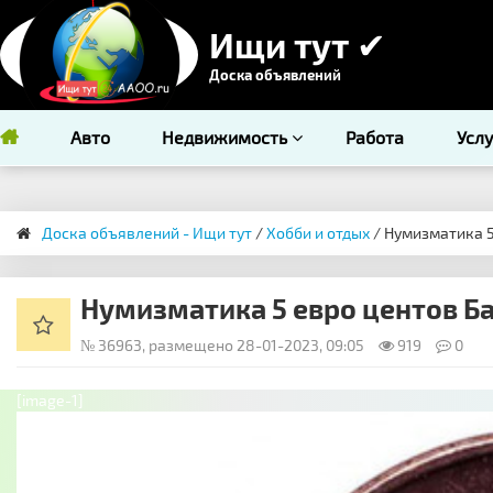
Ищи тут ✔
Доска объявлений
Авто
Недвижимость
Работа
Усл
Доска объявлений - Ищи тут
/
Хобби и отдых
/ Нумизматика 5
Нумизматика 5 евро центов Ба
№ 36963, размещено 28-01-2023, 09:05
919
0
[image-1]