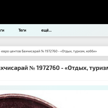
уги
Теги
ещё...
 евро центов Бахчисарай № 1972760 - «Отдых, туризм, хобби»
хчисарай № 1972760 - «Отдых, туриз