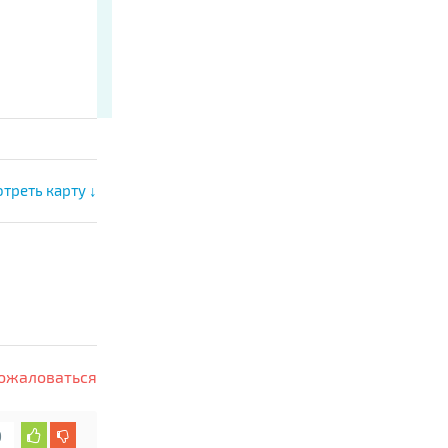
треть карту ↓
ожаловаться
0