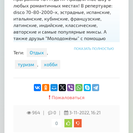
любых романтичных местах! В репертуаре:
disco 70-80-2000-х, эстрадные, испанские,
итальянские, кубинские, французские,
латинские, индийские, классические,
авторские и самые популярные миксы. А
также друзья “Молодожёны” с помощью
гитарной эйфории предлагаю вам погрузиться
ПОКАЗАТЬ ПОЛНОСТЬЮ
в мир прекрасных дворцов, замков, цветущих
Теги:
Отдых
,
лугов, горных шедевров и голубых небес.
Сделай свой праздник зажигательным!
туризм
,
хобби
Неповторимым! Особенным! Романтическим!
Отличного вам настроения, счастья, успеха и
легкой праздничной атмосферы!
Пожаловаться
964
0
3-11-2022, 16:21
0