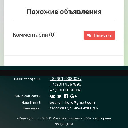
Похожие объявления
Комментарии (0)
Написать
+8 (901) 0080037
Наши телефоны:
+7 (901) 4567890
+7 (901) 0080044
Мы в соц-сетях:
Search_here@gmail.com
Наш E-mail:
г.Москва ул.Баженова д.6
Наш адрес:
«Ищи тут»
→
2026
© Мы транслируем с 2009 - все права
защищены