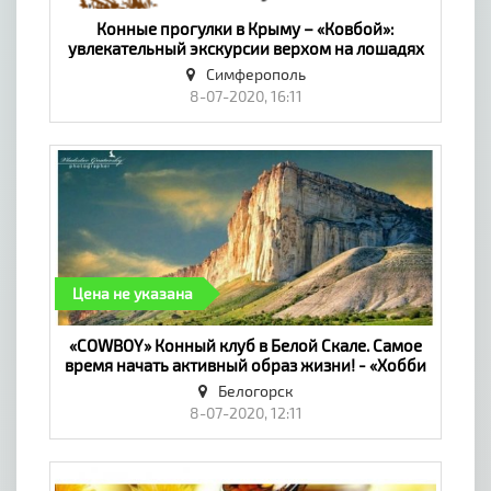
​Конные прогулки в Крыму – «Ковбой»:
увлекательный экскурсии верхом на лошадях
по крымским красотам - «Хобби и отдых»
Симферополь
8-07-2020, 16:11
Цена не указана
​«COWBOY» Конный клуб в Белой Скале. Самое
время начать активный образ жизни! - «Хобби
и отдых»
Белогорск
8-07-2020, 12:11