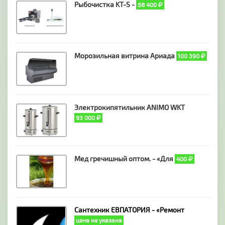
Рыбочистка KT-S -
68 400
Морозильная витрина Ариада
100 390
Электрокипятильник ANIMO WKT
93 000
Мед гречишный оптом. - «Для
400
Сантехник ЕВПАТОРИЯ - «Ремонт
цена не указана