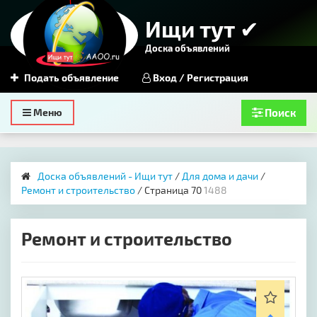
Ищи тут ✔
Доска объявлений
Подать объявление
Вход / Регистрация
Toggle
Меню
Поиск
navigation
Доска объявлений - Ищи тут
/
Для дома и дачи
/
Ремонт и строительство
/ Страница 70
1488
Ремонт и строительство