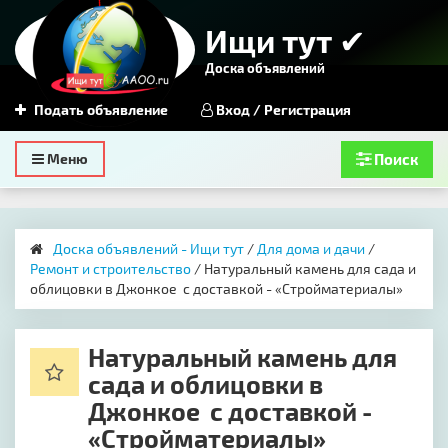
Ищи тут ✔
Доска объявлений
Подать объявление
Вход / Регистрация
Toggle
Меню
Поиск
navigation
Доска объявлений - Ищи тут
/
Для дома и дачи
/
Ремонт и строительство
/ Натуральный камень для сада и
облицовки в Джонкое с доставкой - «Стройматериалы»
Натуральный камень для
сада и облицовки в
Джонкое с доставкой -
«Стройматериалы»