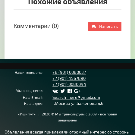
Похожие объявления
Всегда рады видеть Вас на нашем складе по
адресу : г Севастополь ул Отрадная 80
Доставка по всему Крыму !
Комментарии (0)
Написать
https://rustkamen82.ru/
+8 (901) 0080037
Наши телефоны:
+7 (901) 4567890
+7 (901) 0080044
Мы в соц-сетях:
Search_here@gmail.com
Наш E-mail:
г.Москва ул.Баженова д.6
Наш адрес:
«Ищи тут»
→
2026
© Мы транслируем с 2009 - все права
защищены
Объявления всегда привлекали огромный интерес со стороны