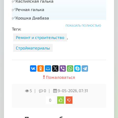
✅Каспийская галька
✅Речная галька
✅Крошка Диабаза
✅Крошка песчаника
ПОКАЗАТЬ ПОЛНОСТЬЮ
Теги:
✅Крошка змеевика 🐍
Ремонт и строительство
,
✅Черноморская галька
Стройматериалы
✅Большой ассортимент галтованного камня
✅Булыжники всевозможных форм , цветов,
размеров
✅Эксклюзивные валуны
Пожаловаться
------------------------------------
5
0
9-05-2026, 07:31
Наш специалист Всегда расскажет и
подскажет Вам какой материал выбрать для
0
создания красоты на Вашем участке
--------------------------------------