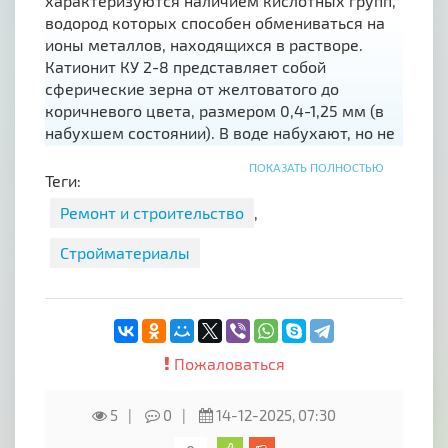
характеризуются наличием кислотных групп,
водород которых способен обмениваться на
ионы металлов, находящихся в растворе.
Катионит КУ 2-8 представляет собой
сферические зерна от желтоватого до
коричневого цвета, размером 0,4-1,25 мм (в
набухшем состоянии). В воде набухают, но не
растворяются. Неплавкий, негорючий,
ПОКАЗАТЬ ПОЛНОСТЬЮ
невзрывоопасный, неядовитый материал.
Теги:
Область применения катионита КУ 2-8 ЧС
Ремонт и строительство
,
ГОСТ 20298-74
Стройматериалы
для умягчения и обессоливания воды на
тепловых и атомных электростанциях,
котельных в качестве универсального
сорбента для удаления солей жесткости воды;
Пожаловаться
для очистки технологических растворов и
5
0
14-12-2025, 07:30
сточных вод;