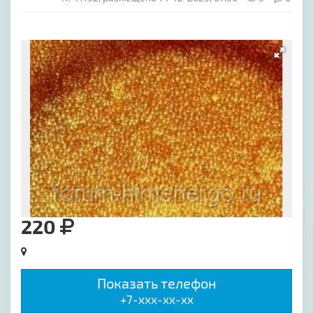
[image-1]
220
Показать телефон
+7-xxx-xx-xx