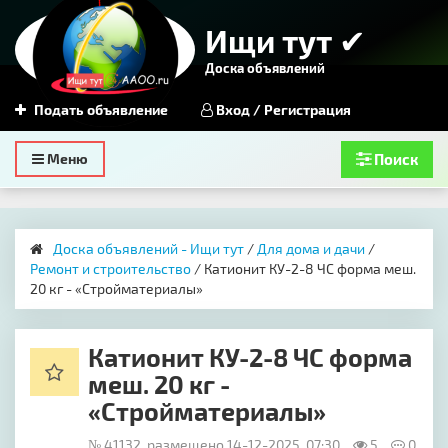
Ищи тут ✔
Доска объявлений
Подать объявление
Вход / Регистрация
Toggle
Меню
Поиск
navigation
Доска объявлений - Ищи тут
/
Для дома и дачи
/
Ремонт и строительство
/ Катионит КУ-2-8 ЧС форма меш.
20 кг - «Стройматериалы»
Катионит КУ-2-8 ЧС форма
меш. 20 кг -
«Стройматериалы»
№ 41132, размещено 14-12-2025, 07:30
5
0