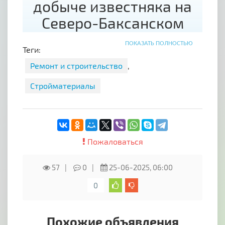
добыче известняка на
Северо-Баксанском
месторождении,
ПОКАЗАТЬ ПОЛНОСТЬЮ
Теги:
которые
Ремонт и строительство
,
характеризуется
высоким качеством
Стройматериалы
ископаемого.
Вы сможете приобрести
у ООО «Белогорские
Пожаловаться
известняки»:
57
0
25-06-2025, 06:00
- материал щебеночный различных фракций,
0
- материал щебеночный вторичного
дробления, в том числе "еврофракции" ,
Похожие объявления
- ЩПС различных фракций, отсев,