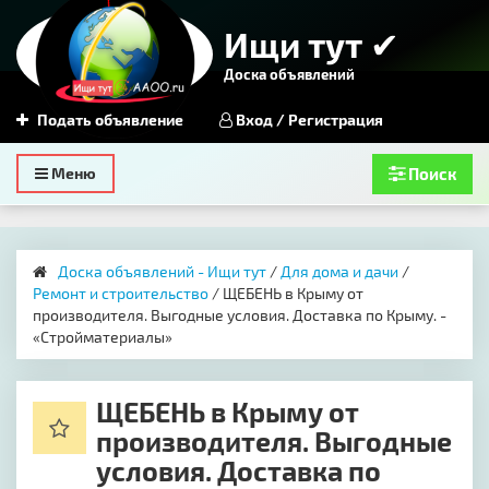
Ищи тут ✔
Доска объявлений
Подать объявление
Вход / Регистрация
Toggle
Меню
Поиск
navigation
Доска объявлений - Ищи тут
/
Для дома и дачи
/
Ремонт и строительство
/ ЩЕБЕНЬ в Крыму от
производителя. Выгодные условия. Доставка по Крыму. -
«Стройматериалы»
ЩЕБЕНЬ в Крыму от
производителя. Выгодные
условия. Доставка по