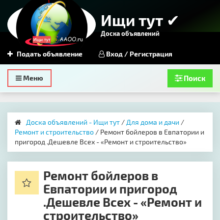
Ищи тут ✔
Доска объявлений
Подать объявление
Вход / Регистрация
Toggle
Меню
Поиск
navigation
Доска объявлений - Ищи тут
/
Для дома и дачи
/
Ремонт и строительство
/ Ремонт бойлеров в Евпатории и
пригород .Дешевле Всех - «Ремонт и строительство»
Ремонт бойлеров в
Евпатории и пригород
.Дешевле Всех - «Ремонт и
строительство»