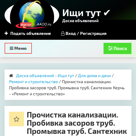
Ищи тут ✔
Доска объявлений
Подать объявление
Вход / Регистрация
Toggle
Меню
Поиск
navigation
Доска объявлений - Ищи тут
/
Для дома и дачи
/
Ремонт и строительство
/ Прочистка канализации.
Пробивка засоров труб. Промывка труб. Сантехник Керчь
- «Ремонт и строительство»
Прочистка канализации.
Пробивка засоров труб.
Промывка труб. Сантехник