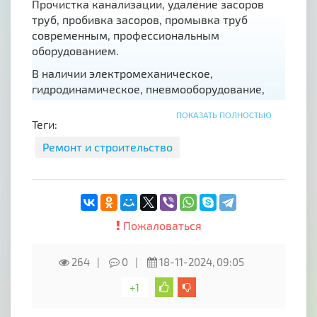
Прочистка канализации, удаление засоров
труб, пробивка засоров, промывка труб
современным, профессиональным
оборудованием.
В наличии электромеханическое,
гидродинамическое, пневмооборудование,
каналопромывочные машины.
ПОКАЗАТЬ ПОЛНОСТЬЮ
Теги:
Почему Мы?
Ремонт и строительство
- Выезд по звонку клиента;
- Работаем клуглосуточно;
- Любая форма оплаты;
- Чистим трубы от 50мм до 1000мм;
Пожаловаться
- Удаляем самые сложные засоры;
264
0
18-11-2024, 09:05
- Производим Телеинспекцию труб;
- Всегда 100% результат;
+1
- Гарантия на выполненные работы, при