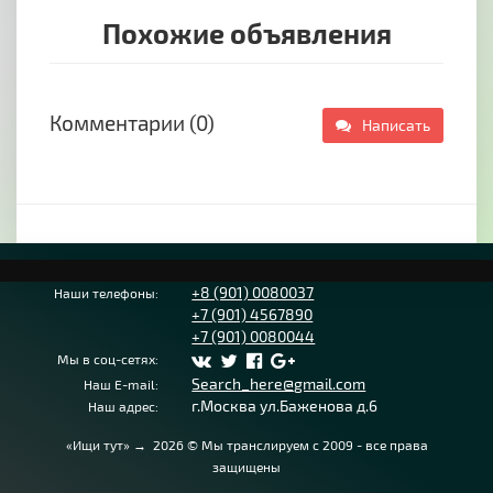
условии соблюдения рекомендаций мастера.
Похожие объявления
Звоните и Мы вернём в Ваш дом комфорт и
уют!
Комментарии (0)
Написать
+8 (901) 0080037
Наши телефоны:
+7 (901) 4567890
+7 (901) 0080044
Мы в соц-сетях:
Search_here@gmail.com
Наш E-mail:
г.Москва ул.Баженова д.6
Наш адрес:
«Ищи тут»
→
2026
© Мы транслируем с 2009 - все права
защищены