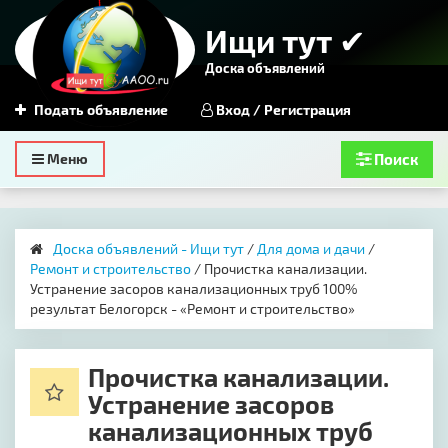
Ищи тут ✔
Доска объявлений
Подать объявление
Вход / Регистрация
Toggle
Меню
Поиск
navigation
Доска объявлений - Ищи тут
/
Для дома и дачи
/
Ремонт и строительство
/ Прочистка канализации.
Устранение засоров канализационных труб 100%
результат Белогорск - «Ремонт и строительство»
Прочистка канализации.
Устранение засоров
канализационных труб