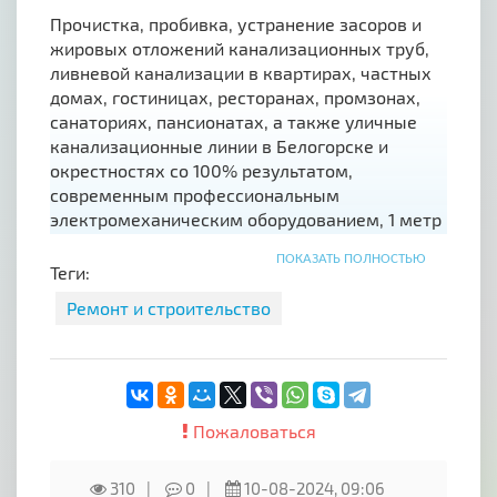
Прочистка, пробивка, устранение засоров и
жировых отложений канализационных труб,
ливневой канализации в квартирах, частных
домах, гостиницах, ресторанах, промзонах,
санаториях, пансионатах, а также уличные
канализационные линии в Белогорске и
окрестностях со 100% результатом,
современным профессиональным
электромеханическим оборудованием, 1 метр
прочистки — 120 рублей.
ПОКАЗАТЬ ПОЛНОСТЬЮ
Теги:
Оплата может осуществляется за наличный и
безналичный расчет по факту оказанных
Ремонт и строительство
услуг. Без посредников
Пожаловаться
310
0
10-08-2024, 09:06