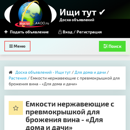
Ищи тут ✔
Доска объявлений
Подать объявление
Вход / Регистрация
Toggle
Меню
Поиск
navigation
Доска объявлений - Ищи тут
/
Для дома и дачи
/
Растения
/ Емкости нержавеющие с превмокрышкой для
брожения вина - «Для дома и дачи»
Емкости нержавеющие с
превмокрышкой для
брожения вина - «Для
дома и дачи»