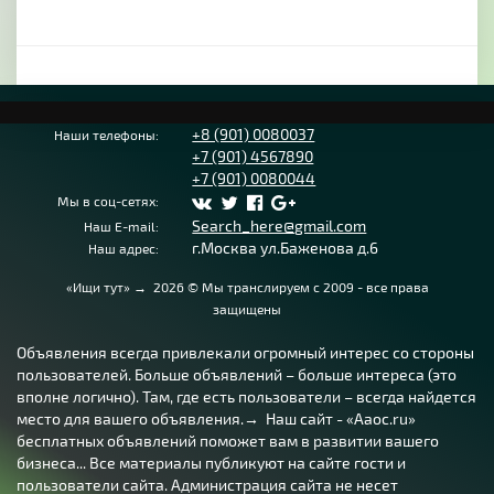
+8 (901) 0080037
Наши телефоны:
+7 (901) 4567890
+7 (901) 0080044
Мы в соц-сетях:
Search_here@gmail.com
Наш E-mail:
г.Москва ул.Баженова д.6
Наш адрес:
«Ищи тут»
→
2026
© Мы транслируем с 2009 - все права
защищены
Объявления всегда привлекали огромный интерес со стороны
пользователей. Больше объявлений – больше интереса (это
вполне логично). Там, где есть пользователи – всегда найдется
место для вашего объявления.→ Наш сайт - «Aaoc.ru»
бесплатных объявлений поможет вам в развитии вашего
бизнеса... Все материалы публикуют на сайте гости и
пользователи сайта. Администрация сайта не несет