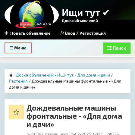
Ищи тут ✔
Доска объявлений
Подать объявление
Вход / Регистрация
Toggle
Меню
Поиск
navigation
Доска объявлений - Ищи тут
/
Для дома и дачи
/
Растения
/ Дождевальные машины фронтальные - «Для
дома и дачи»
Дождевальные машины
фронтальные - «Для дома
и дачи»
№ 40347, размещено 19-02-2025, 09:05
176