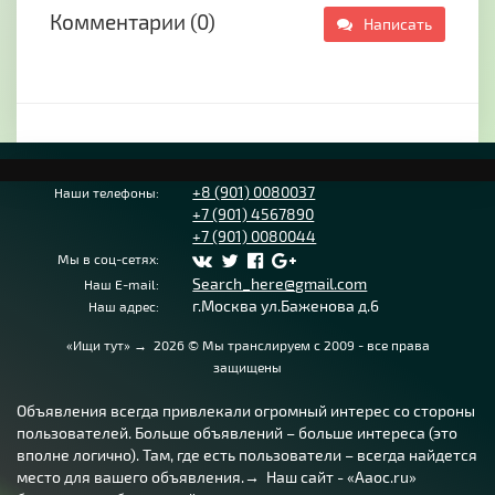
Комментарии (0)
Написать
+8 (901) 0080037
Наши телефоны:
+7 (901) 4567890
+7 (901) 0080044
Мы в соц-сетях:
Search_here@gmail.com
Наш E-mail:
г.Москва ул.Баженова д.6
Наш адрес:
«Ищи тут»
→
2026
© Мы транслируем с 2009 - все права
защищены
Объявления всегда привлекали огромный интерес со стороны
пользователей. Больше объявлений – больше интереса (это
вполне логично). Там, где есть пользователи – всегда найдется
место для вашего объявления.→ Наш сайт - «Aaoc.ru»