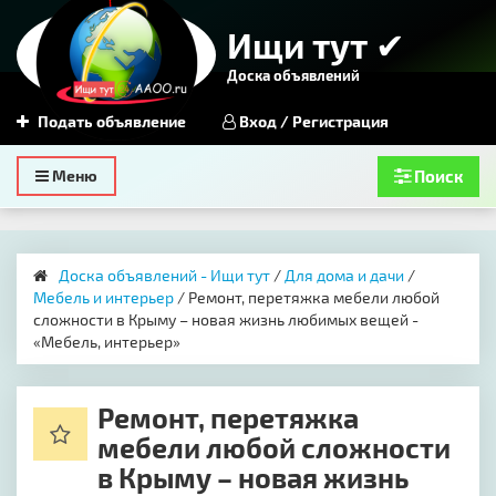
Ищи тут ✔
Доска объявлений
Подать объявление
Вход / Регистрация
Toggle
Меню
Поиск
navigation
Доска объявлений - Ищи тут
/
Для дома и дачи
/
Мебель и интерьер
/ ​Ремонт, перетяжка мебели любой
сложности в Крыму – новая жизнь любимых вещей -
«Мебель, интерьер»
​Ремонт, перетяжка
мебели любой сложности
в Крыму – новая жизнь