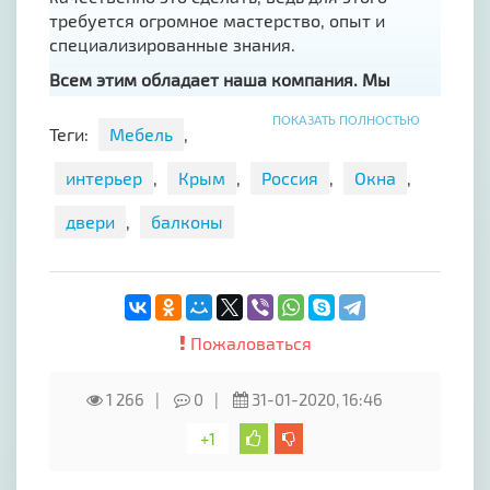
требуется огромное мастерство, опыт и
специализированные знания.
Всем этим обладает наша компания. Мы
специализируемся на ремонте и перетяжке
ПОКАЗАТЬ ПОЛНОСТЬЮ
мебели, выполняя работу любой степени
Теги:
Мебель
,
сложности.
интерьер
,
Крым
,
Россия
,
Окна
,
Почему стоит обратиться именно к нам:
- в работе мы используем
двери
,
балконы
проверенные
материалы
, комплектующие, ткани и
фурнитуру от известных производителей;
- у нас есть
собственный транспорт
для
доставки уже отремонтированной мебели;
Пожаловаться
- мы предлагаем
конкурентоспособные цены
;
- у нас
огромный опыт
работы в данной
1 266
0
31-01-2020, 16:46
области;
+1
- мы гарантируем
100%-ное качество
;