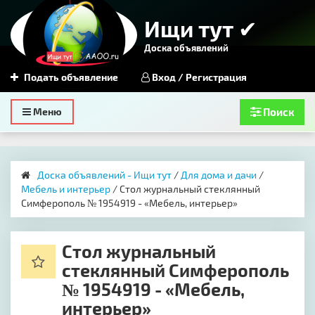
Ищи тут ✔
Доска объявлений
Подать объявление
Вход / Регистрация
Toggle
Меню
Поиск
navigation
Доска объявлений - Ищи тут
/
Для дома и дачи
/
Мебель и интерьер
/ Стол журнальный стеклянный
Симферополь № 1954919 - «Мебель, интерьер»
Стол журнальный
стеклянный Симферополь
№ 1954919 - «Мебель,
интерьер»