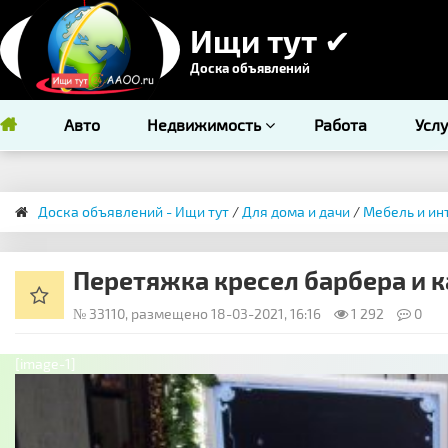
Ищи тут ✔
Доска объявлений
Авто
Недвижимость
Работа
Усл
Доска объявлений - Ищи тут
/
Для дома и дачи
/
Мебель и ин
Перетяжка кресел барбера и 
№ 33110, размещено 18-03-2021, 16:16
1 292
0
[image-1]