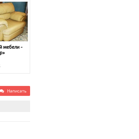
й мебели -
р»
5
Написать