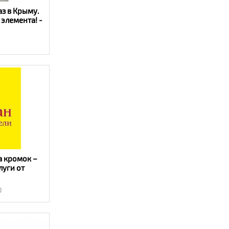
аз в Крыму.
 элемента! -
р»
а кромок –
уги от
тивно!
интерьер»
0