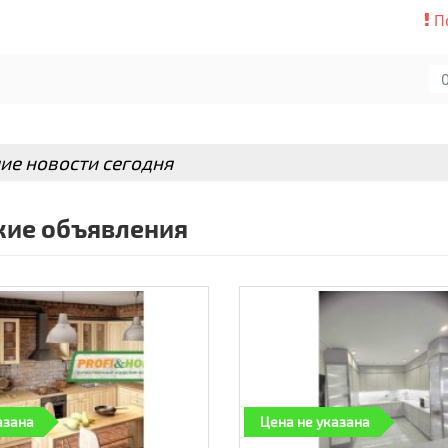
П
ие новости сегодня
ие объявления
азана
Цена не указана