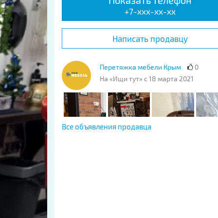
Показать телефон
+7-xxx-xx-xx
Написать продавцу
Перетяжка мебели Крым
0
На «Ищи тут» с 18 марта 2021
Все объявления продавца