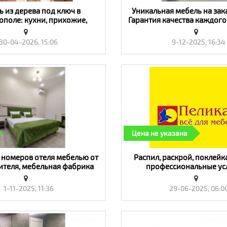
 из дерева под ключ в
Уникальная мебель на зак
поле: кухни, прихожие,
Гарантия качества каждого
для спальни - «Мебель,
«Мебель, интерье
интерьер»
30-04-2026, 15:06
9-12-2025, 16:34
Цена не указана
номеров отеля мебелью от
​Распил, раскрой, поклейк
теля, мебельная фабрика
профессиональные усл
тиль - «Мебель, интерьер»
специалистов! Опера
Качественно - «Мебель, 
1-11-2025, 11:36
29-06-2025, 06:0