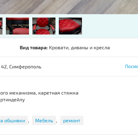
Вид товара:
Кровати, диваны и кресла
 42, Симферополь
Посмо
ого механизма, каретная стяжка
артиндейлу
а обшивки
,
Мебель
,
ремонт