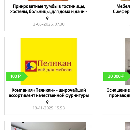
Прикроватные тумбы в гостиницы,
Мебель
хостелы, больницы, для дома и дачи -
Симферо
«Мебель, интерьер»
мебель 
2-05-2026, 07:30
100
30 000
​Компания «Пеликан» - широчайший
Оснащение 
ассортимент качественной фурнитуры
производи
для производства мебели - «Мебель,
Компасс с
интерьер»
18-11-2025, 15:58