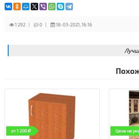
1 292
0
18-03-2021, 16:16
Лучш
Похож
от 1 200
Цена не ук