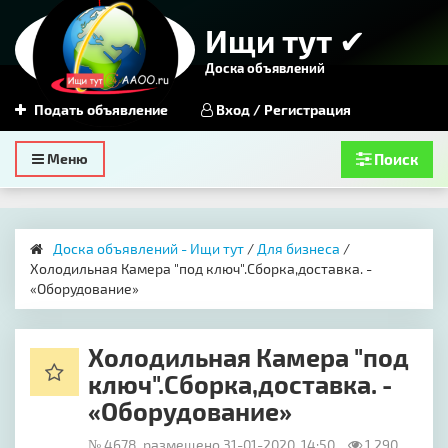
Ищи тут ✔
Доска объявлений
Подать объявление
Вход / Регистрация
Toggle
Меню
Поиск
navigation
Доска объявлений - Ищи тут
/
Для бизнеса
/
Холодильная Камера "под ключ".Сборка,доставка. -
«Оборудование»
Холодильная Камера "под
ключ".Сборка,доставка. -
«Оборудование»
№ 4678, размещено 31-01-2020, 14:50
1 290