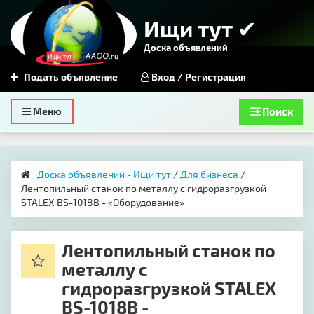
Ищи тут ✔
Доска объявлений
Подать объявление
Вход / Регистрация
Toggle
Меню
Поиск
navigation
Доска объявлений - Ищи тут
/
Для бизнеса
/
Лентопильный станок по металлу с гидроразгрузкой
STALEX BS-1018B - «Оборудование»
Лентопильный станок по
металлу с
гидроразгрузкой STALEX
BS-1018B -