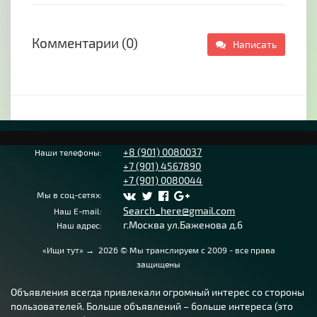
250х200 мм
при +60°
(ширина х высота)
Скорость вращения
Комментарии (0)
Написать
48, 70 м/мин
полотна
Размер полотна
34х1,1х4405 мм
собственный вес с
Подача пильной рамы
гидрорегулировкой
Зажим заготовки
ручной
2,2 / 2,8 кВт (3-ёх
Мощность двигателя
фазный)
+8 (901) 0080037
Наши телефоны:
Привод
зубчатый
+7 (901) 4567890
+7 (901) 0080044
Размер упаковки
Мы в соц-сетях:
(фанерный ящик – одно
2300х830х1580 мм
Search_here@gmail.com
место)
Наш E-mail:
г.Москва ул.Баженова д.6
Наш адрес:
Масса нетто/брутто
580/710кг
Производство
Китай
«Ищи тут»
→
2026
© Мы транслируем с 2009 - все права
Гарантия
1 год
защищены
Stalex BS-2114Т с гидроразгрузкой, оборудован
дросселируемым гидравлическим цилиндром,
Объявления всегда привлекали огромный интерес со стороны
обеспечивающим скорость опускания пильной
пользователей. Больше объявлений – больше интереса (это