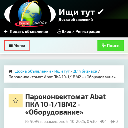
Ищи тут ✔
Доска объявлений
Подать объявление
Вход / Регистрация
Toggle
Меню
Поиск
navigation
Доска объявлений - Ищи тут
/
Для бизнеса
/
Пароконвектомат Abat ПКА 10-1/1ВМ2 - «Оборудование»
Пароконвектомат Abat
ПКА 10-1/1ВМ2 -
«Оборудование»
№ 40945, размещено 6-10-2025, 07:30
1
0