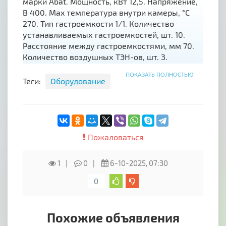
марки Abat. Мощность, кВт 12,5. Напряжение,
В 400. Max температура внутри камеры, °C
270. Тип гастроемкости 1/1. Количество
устанавливаемых гастроемкостей, шт. 10.
Расстояние между гастроемкостями, мм 70.
Количество воздушных ТЭН-ов, шт. 3.
Габаритные размеры, мм 840х840х1055.
ПОКАЗАТЬ ПОЛНОСТЬЮ
Масса, кг 130. Панель управления на русском
Теги:
Оборудование
языке, таймер до 10 часов, трехканальный
температурный щуп, система регулировки
влажности (от 0 до 100%), поддержание
температуры в камере +/- 1°С, 5 скоростей
вращения вентилятора, встроенная система
Пожаловаться
охлаждения слива, душ для мойки,
вентилируемая дверь духовки, двухходовой
1
0
6-10-2025, 07:30
механизм открывания дверки, система
закрывания двери "свободные руки",
0
полуавтоматическая мойка, возможность
записи 110 собственных программ
приготовления. По вопросам сотрудничества
Похожие объявления
связывайтесь с менеджером компании.