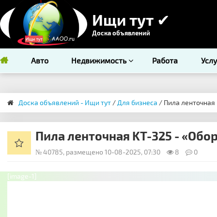
Ищи тут ✔
Доска объявлений
Авто
Недвижимость
Работа
Усл
Доска объявлений - Ищи тут
/
Для бизнеса
/ Пила ленточная 
Пила ленточная KT-325 - «Обо
№ 40785, размещено 10-08-2025, 07:30
8
0
[image-1]