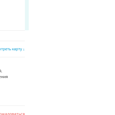
треть карту ↓
й.
ения
ожаловаться