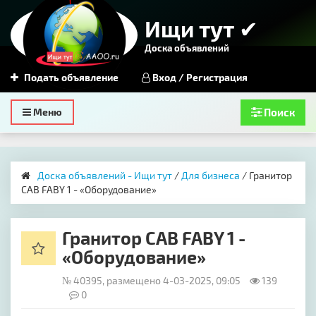
Ищи тут ✔
Доска объявлений
Подать объявление
Вход / Регистрация
Toggle
Меню
Поиск
navigation
Доска объявлений - Ищи тут
/
Для бизнеса
/ Гранитор
CAB FABY 1 - «Оборудование»
Гранитор CAB FABY 1 -
«Оборудование»
№ 40395, размещено 4-03-2025, 09:05
139
0