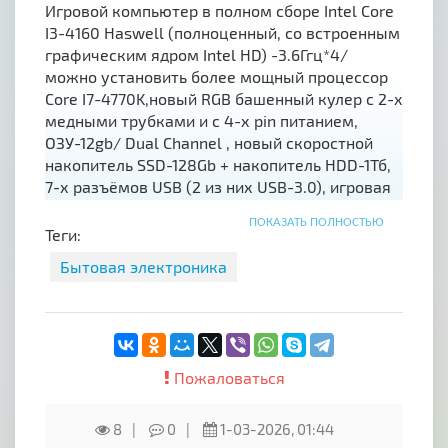
Игровой компьютер в полном сборе Intel Core
I3-4160 Haswell (полноценный, со встроенным
графическим ядром Intel HD) -3.6Ггц*4/
можно установить более мощный процессор
Core I7-4770K,новый RGB башенный кулер с 2-х
медными трубками и с 4-х pin питанием,
ОЗУ-12gb/ Dual Channel , новый скоростной
накопитель SSD-128Gb + накопитель HDD-1Тб,
7-х разъёмов USB (2 из них USB-3.0), игровая
видеокарта GTX 1060 - 6Gb (её вариант) - 6Gb/
ПОКАЗАТЬ ПОЛНОСТЬЮ
192bit/ GDDR5/ DX-12/ Vulcan/ FSR/ доп
Теги:
питание- 6-х pin/ работает по принципу
Бытовая электроника
NVIDIA OPTIMUS (принцип переключаемой
графики)/ по производительности во многих
играх обходит GTX1650 и даже RX 580 на 8Gb,
полноформатный ATX простой БУ корпус с RGB
кулером 120mm сзади - на выдув, новый
Пожаловаться
монитор-24"/ 1920x1200 (немного лучше чем
Full HD)/ 75Hz/ 1мс/ DP/ HDMI/ с родной
коробкой, новая мультимедийная игровая
8
0
1-03-2026, 01:44