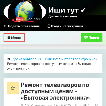
Ищи тут ✔
Доска объявлений
Подать объявление
Вход / Регистрация
Toggle
Меню
Поиск
navigation
Доска объявлений - Ищи тут
/
Бытовая электроника
/
Ремонт телевизоров по доступным ценам - «Бытовая
электроника»
Ремонт телевизоров по
доступным ценам -
«Бытовая электроника»
№ 40671, размещено 17-07-2025, 07:30
43