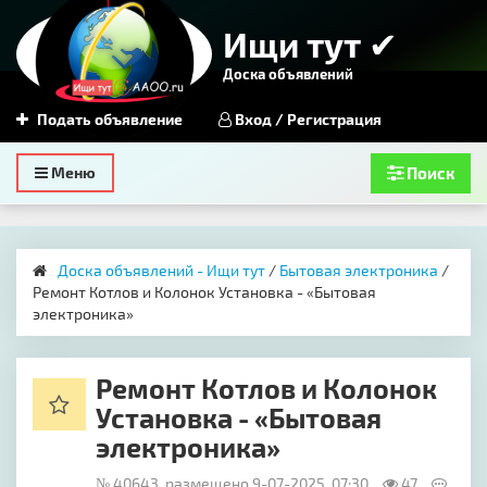
Ищи тут ✔
Доска объявлений
Подать объявление
Вход / Регистрация
Toggle
Меню
Поиск
navigation
Доска объявлений - Ищи тут
/
Бытовая электроника
/
Ремонт Котлов и Колонок Установка - «Бытовая
электроника»
Ремонт Котлов и Колонок
Установка - «Бытовая
электроника»
№ 40643, размещено 9-07-2025, 07:30
47