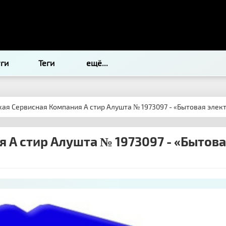
уги
Теги
ещё...
ая Сервисная Компания А стир Алушта № 1973097 - «Бытовая элек
 А стир Алушта № 1973097 - «Бытов