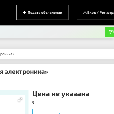
Подать объявление
Вход / Регистр
троника»
ая электроника»
Цена не указана