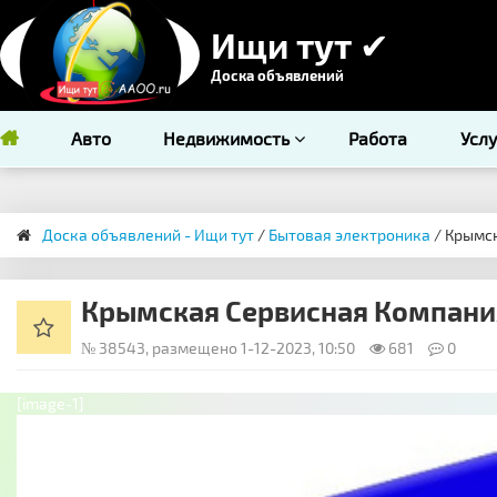
Ищи тут ✔
Доска объявлений
Авто
Недвижимость
Работа
Усл
Доска объявлений - Ищи тут
/
Бытовая электроника
/ Крымск
Крымская Сервисная Компания
№ 38543, размещено 1-12-2023, 10:50
681
0
[image-1]